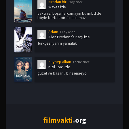
sıradan biri
9 ay önce
Waves izle
vaktinizi boşa harcamayın bu imbd de
böyle berbat bir film olamaz
Adam
11 ay önce
Alien Predator’a Karşı izle
Türkçesi yarım yamalak
zeynep alkan
1 sene önce
Kızıl Joan izle
guzel ve basarılı bir senaeyo
film
vakti
.org