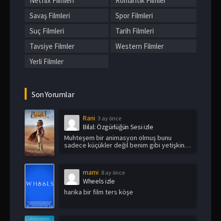
Netflix Filmleri
Romantik Filmler
Savaş Filmleri
Spor Filmleri
Suç Filmleri
Tarih Filmleri
Tavsiye Filmler
Western Filmler
Yerli Filmler
Son Yorumlar
Rani
3 ay önce
Bilal: Özgürlüğün Sesi izle
Muhteşem bir animasyon olmuş bunu
sadece küçükler değil benim gibi yetişkin
i...
mami
8 ay önce
Wheels izle
harika bir film ters köşe