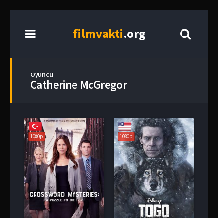
film
vakti
.org
Oyuncu
Catherine McGregor
1080p
1080p