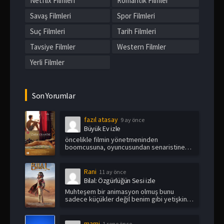
Netflix Filmleri
Romantik Filmler
Savaş Filmleri
Spor Filmleri
Suç Filmleri
Tarih Filmleri
Tavsiye Filmler
Western Filmler
Yerli Filmler
Son Yorumlar
fazıl atasay
9 ay önce
Büyük Ev izle
öncelikle filmin yönetmeninden
boomcusuna, oyuncusundan senaristine
kadar hep...
Rani
11 ay önce
Bilal: Özgürlüğün Sesi izle
Muhteşem bir animasyon olmuş bunu
sadece küçükler değil benim gibi yetişkin
i...
mami
1 sene önce