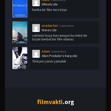
Wheels izle
harika bir film ters köşe
sıradan biri
1 sene önce
Waves izle
vaktinizi boşa harcamayın bu imbd de
böyle berbat bir film olamaz
Adam
2 sene önce
Alien Predator’a Karşı izle
Türkçesi yarım yamalak
film
vakti
.org