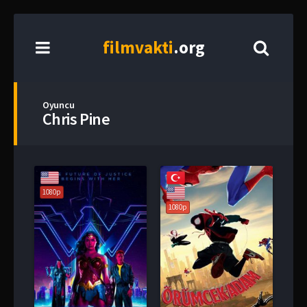
film
vakti
.org
Oyuncu
Chris Pine
1080p
1080p