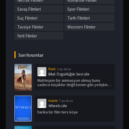
Netflix Filmleri
Romantik Filmler
Savaş Filmleri
Spor Filmleri
Suç Filmleri
Tarih Filmleri
Tavsiye Filmler
Western Filmler
Yerli Filmler
Son Yorumlar
Rani
3 ay önce
Bilal: Özgürlüğün Sesi izle
Muhteşem bir animasyon olmuş bunu
sadece küçükler değil benim gibi yetişkin
i...
mami
7 ay önce
Wheels izle
harika bir film ters köşe