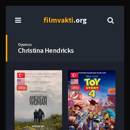
film
vakti
.org
Oyuncu
Christina Hendricks
1080p
1080p