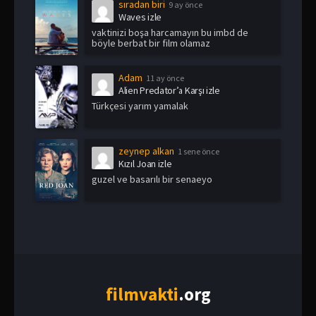
sıradan biri
9 ay önce
Waves izle
vaktinizi boşa harcamayın bu imbd de
böyle berbat bir film olamaz
Adam
11 ay önce
Alien Predator’a Karşı izle
Türkçesi yarım yamalak
zeynep alkan
1 sene önce
Kızıl Joan izle
guzel ve basarılı bir senaeyo
film
vakti
.org