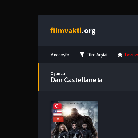
film
vakti
.org
Anasayfa
Film Arşivi
Tavsiy
Oyuncu
Dan Castellaneta
1080p