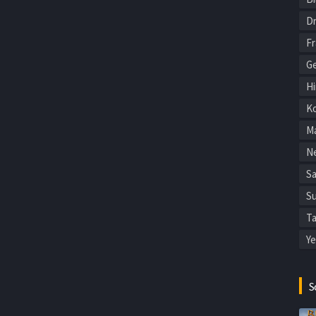
Dr
F
Ge
Hi
Ko
Ma
Ne
Sa
Su
Ta
Ye
S