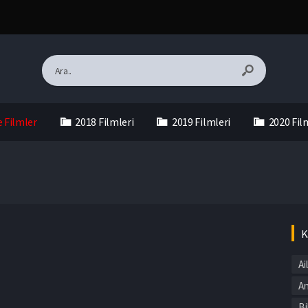
e Filmler
2018 Filmleri
2019 Filmleri
2020 Fil
K
Ai
An
Bi