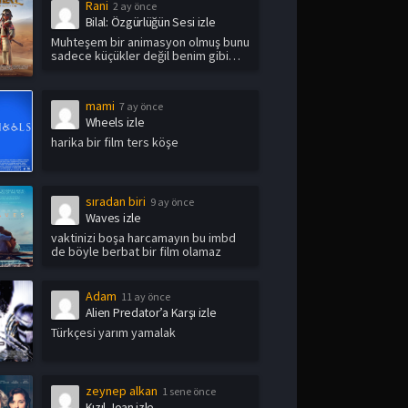
Rani
2 ay önce
Bilal: Özgürlüğün Sesi izle
Muhteşem bir animasyon olmuş bunu
sadece küçükler değil benim gibi
yetişkin i...
mami
7 ay önce
Wheels izle
harika bir film ters köşe
sıradan biri
9 ay önce
Waves izle
vaktinizi boşa harcamayın bu imbd
de böyle berbat bir film olamaz
Adam
11 ay önce
Alien Predator’a Karşı izle
Türkçesi yarım yamalak
zeynep alkan
1 sene önce
Kızıl Joan izle