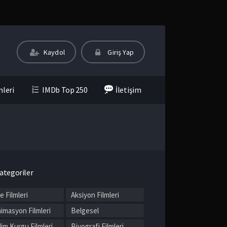
Kaydol
Giriş Yap
mleri
IMDb Top 250
İletişim
ategoriler
le Filmleri
Aksiyon Filmleri
imasyon Filmleri
Belgesel
lim Kurgu Filmleri
Biyografi Filmleri