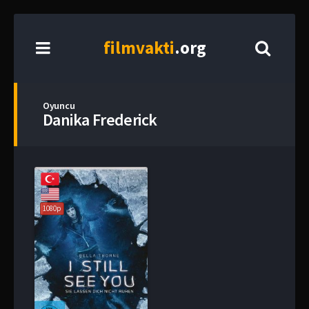
film
vakti
.org
Oyuncu
Danika Frederick
1080p