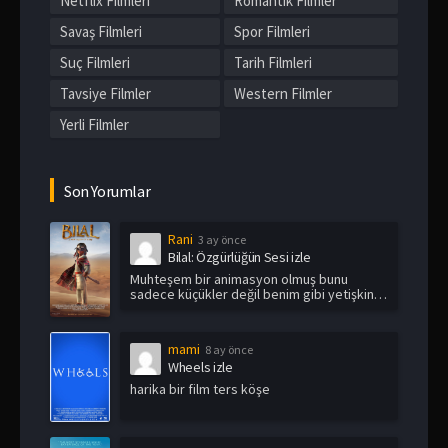
Netflix Filmleri
Romantik Filmler
Savaş Filmleri
Spor Filmleri
Suç Filmleri
Tarih Filmleri
Tavsiye Filmler
Western Filmler
Yerli Filmler
Son Yorumlar
Rani
3 ay önce
Bilal: Özgürlüğün Sesi izle
Muhteşem bir animasyon olmuş bunu
sadece küçükler değil benim gibi yetişkin
i...
mami
8 ay önce
Wheels izle
harika bir film ters köşe