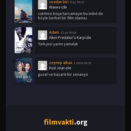
sıradan biri
9 ay önce
Waves izle
vaktinizi boşa harcamayın bu imbd de
böyle berbat bir film olamaz
Adam
11 ay önce
Alien Predator’a Karşı izle
Türkçesi yarım yamalak
zeynep alkan
1 sene önce
Kızıl Joan izle
guzel ve basarılı bir senaeyo
film
vakti
.org