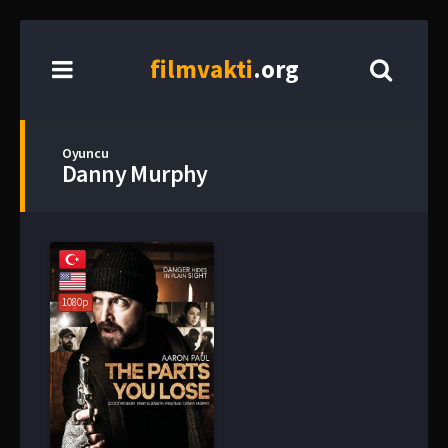
film
vakti
.org
Oyuncu
Danny Murphy
1080p