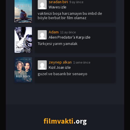
sıradan biri
9 ay önce
Waves izle
vaktinizi boşa harcamayın bu imbd de
böyle berbat bir film olamaz
Adam
11 ay önce
Alien Predator’a Karşı izle
Türkçesi yarım yamalak
zeynep alkan
1 sene önce
Kızıl Joan izle
guzel ve basarılı bir senaeyo
film
vakti
.org