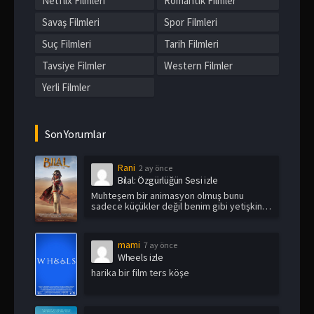
Netflix Filmleri
Romantik Filmler
Savaş Filmleri
Spor Filmleri
Suç Filmleri
Tarih Filmleri
Tavsiye Filmler
Western Filmler
Yerli Filmler
Son Yorumlar
Rani
2 ay önce
Bilal: Özgürlüğün Sesi izle
Muhteşem bir animasyon olmuş bunu
sadece küçükler değil benim gibi yetişkin
i...
mami
7 ay önce
Wheels izle
harika bir film ters köşe