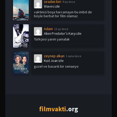
sıradan biri
9 ay önce
Waves izle
vaktinizi boşa harcamayın bu imbd de
böyle berbat bir film olamaz
Adam
11 ay önce
Alien Predator’a Karşı izle
Türkçesi yarım yamalak
zeynep alkan
1 sene önce
Kızıl Joan izle
guzel ve basarılı bir senaeyo
film
vakti
.org