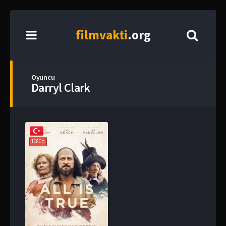
film
vakti
.org
Oyuncu
Darryl Clark
1080p