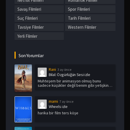
Netflix Filmleri
Romantik Filmler
Savaş Filmleri
Spor Filmleri
Suç Filmleri
Tarih Filmleri
Tavsiye Filmler
Western Filmler
Yerli Filmler
Son Yorumlar
Rani
3 ay önce
Bilal: Özgürlüğün Sesi izle
Muhteşem bir animasyon olmuş bunu
sadece küçükler değil benim gibi yetişkin
i...
mami
7 ay önce
Wheels izle
harika bir film ters köşe