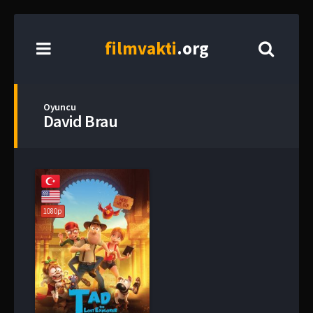
film
vakti
.org
Oyuncu
David Brau
1080p