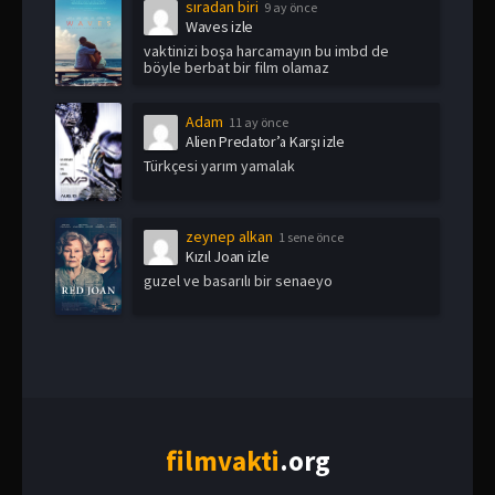
sıradan biri
9 ay önce
Waves izle
vaktinizi boşa harcamayın bu imbd de
böyle berbat bir film olamaz
Adam
11 ay önce
Alien Predator’a Karşı izle
Türkçesi yarım yamalak
zeynep alkan
1 sene önce
Kızıl Joan izle
guzel ve basarılı bir senaeyo
film
vakti
.org