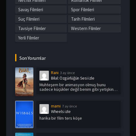
Netflix Filmleri
Romantik Filmler
Savaş Filmleri
Spor Filmleri
Suç Filmleri
Tarih Filmleri
Tavsiye Filmler
Western Filmler
Yerli Filmler
Son Yorumlar
Rani
3 ay önce
Bilal: Özgürlüğün Sesi izle
Muhteşem bir animasyon olmuş bunu
sadece küçükler değil benim gibi yetişkin
i...
mami
7 ay önce
Wheels izle
harika bir film ters köşe