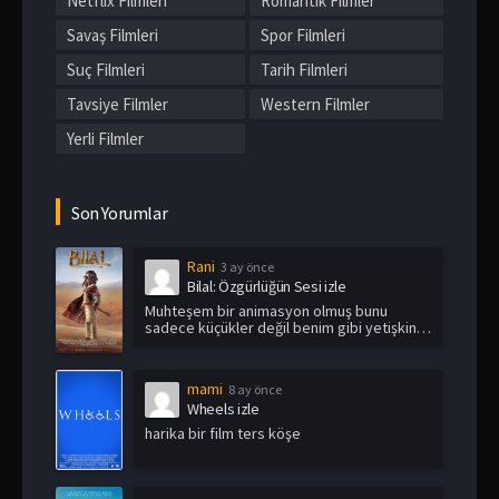
Netflix Filmleri
Romantik Filmler
Savaş Filmleri
Spor Filmleri
Suç Filmleri
Tarih Filmleri
Tavsiye Filmler
Western Filmler
Yerli Filmler
Son Yorumlar
Rani
3 ay önce
Bilal: Özgürlüğün Sesi izle
Muhteşem bir animasyon olmuş bunu
sadece küçükler değil benim gibi yetişkin
i...
mami
8 ay önce
Wheels izle
harika bir film ters köşe