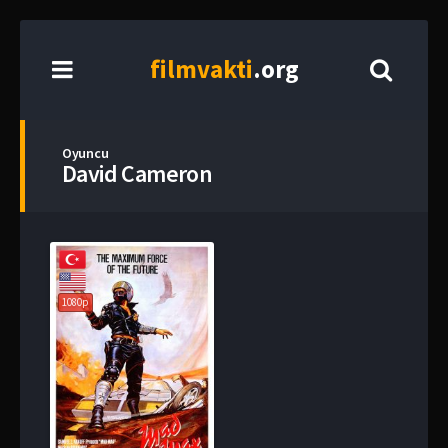
film
vakti
.org
Oyuncu
David Cameron
1080p