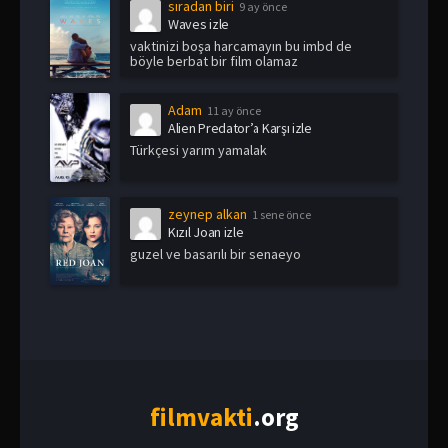
sıradan biri
9 ay önce
Waves izle
vaktinizi boşa harcamayın bu imbd de
böyle berbat bir film olamaz
Adam
11 ay önce
Alien Predator’a Karşı izle
Türkçesi yarım yamalak
zeynep alkan
1 sene önce
Kızıl Joan izle
guzel ve basarılı bir senaeyo
film
vakti
.org