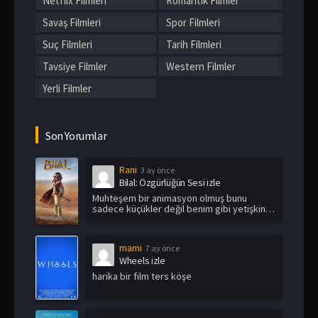
Netflix Filmleri
Romantik Filmler
Savaş Filmleri
Spor Filmleri
Suç Filmleri
Tarih Filmleri
Tavsiye Filmler
Western Filmler
Yerli Filmler
Son Yorumlar
Rani
3 ay önce
Bilal: Özgürlüğün Sesi izle
Muhteşem bir animasyon olmuş bunu
sadece küçükler değil benim gibi yetişkin
i...
mami
7 ay önce
Wheels izle
harika bir film ters köşe