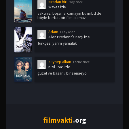
sıradan biri
9 ay önce
Waves izle
vaktinizi boşa harcamayın bu imbd de
böyle berbat bir film olamaz
Adam
11 ay önce
Alien Predator’a Karşı izle
Türkçesi yarım yamalak
zeynep alkan
1 sene önce
Kızıl Joan izle
guzel ve basarılı bir senaeyo
film
vakti
.org