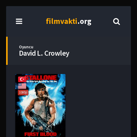
film
vakti
.org
Oyuncu
David L. Crowley
1080p