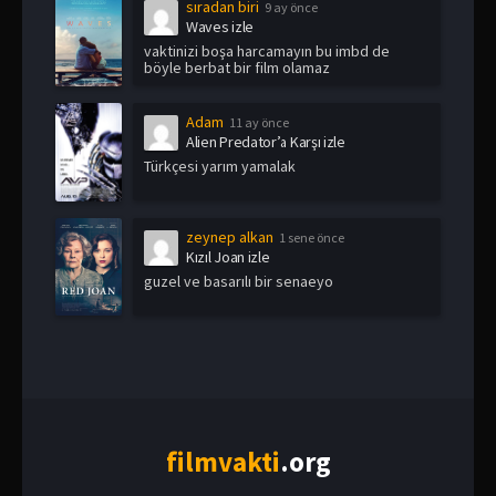
sıradan biri
9 ay önce
Waves izle
vaktinizi boşa harcamayın bu imbd de
böyle berbat bir film olamaz
Adam
11 ay önce
Alien Predator’a Karşı izle
Türkçesi yarım yamalak
zeynep alkan
1 sene önce
Kızıl Joan izle
guzel ve basarılı bir senaeyo
film
vakti
.org