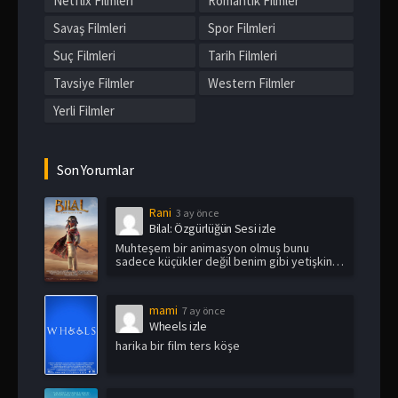
Netflix Filmleri
Romantik Filmler
Savaş Filmleri
Spor Filmleri
Suç Filmleri
Tarih Filmleri
Tavsiye Filmler
Western Filmler
Yerli Filmler
Son Yorumlar
Rani
3 ay önce
Bilal: Özgürlüğün Sesi izle
Muhteşem bir animasyon olmuş bunu
sadece küçükler değil benim gibi yetişkin
i...
mami
7 ay önce
Wheels izle
harika bir film ters köşe