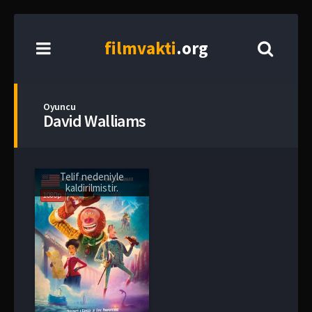
film
vakti
.org
Oyuncu
David Walliams
Telif nedeniyle
kaldirilmistir.
1080p