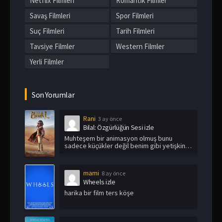
Netflix Filmleri
Romantik Filmler
Savaş Filmleri
Spor Filmleri
Suç Filmleri
Tarih Filmleri
Tavsiye Filmler
Western Filmler
Yerli Filmler
Son Yorumlar
Rani
3 ay önce
Bilal: Özgürlüğün Sesi izle
Muhteşem bir animasyon olmuş bunu
sadece küçükler değil benim gibi yetişkin
i...
mami
8 ay önce
Wheels izle
harika bir film ters köşe