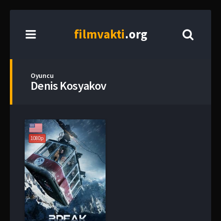
film
vakti
.org
Oyuncu
Denis Kosyakov
1080p