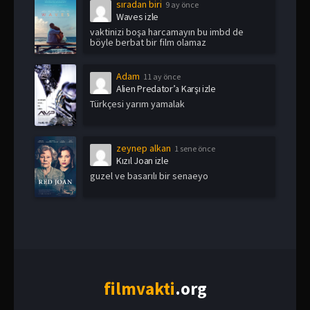
sıradan biri
9 ay önce
Waves izle
vaktinizi boşa harcamayın bu imbd de
böyle berbat bir film olamaz
Adam
11 ay önce
Alien Predator’a Karşı izle
Türkçesi yarım yamalak
zeynep alkan
1 sene önce
Kızıl Joan izle
guzel ve basarılı bir senaeyo
film
vakti
.org