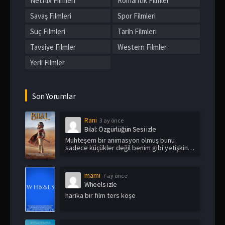
Netflix Filmleri
Romantik Filmler
Savaş Filmleri
Spor Filmleri
Suç Filmleri
Tarih Filmleri
Tavsiye Filmler
Western Filmler
Yerli Filmler
Son Yorumlar
Rani
3 ay önce
Bilal: Özgürlüğün Sesi izle
Muhteşem bir animasyon olmuş bunu
sadece küçükler değil benim gibi yetişkin
i...
mami
7 ay önce
Wheels izle
harika bir film ters köşe