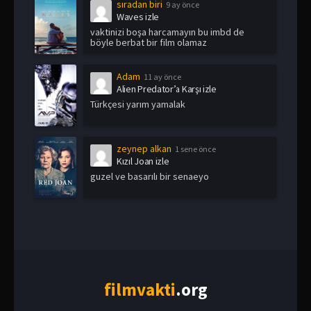
sıradan biri
9 ay önce
Waves izle
vaktinizi boşa harcamayın bu imbd de
böyle berbat bir film olamaz
Adam
11 ay önce
Alien Predator’a Karşı izle
Türkçesi yarım yamalak
zeynep alkan
1 sene önce
Kızıl Joan izle
guzel ve basarılı bir senaeyo
film
vakti
.org