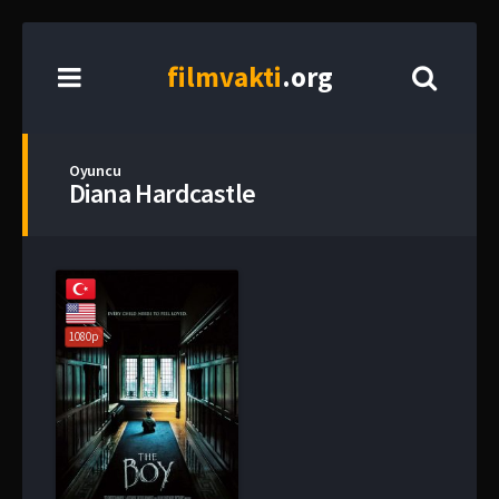
film
vakti
.org
Oyuncu
Diana Hardcastle
1080p