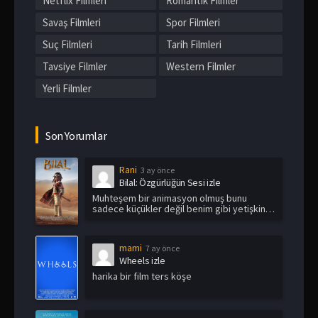
Netflix Filmleri
Romantik Filmler
Savaş Filmleri
Spor Filmleri
Suç Filmleri
Tarih Filmleri
Tavsiye Filmler
Western Filmler
Yerli Filmler
Son Yorumlar
Rani
3 ay önce
Bilal: Özgürlüğün Sesi izle
Muhteşem bir animasyon olmuş bunu
sadece küçükler değil benim gibi yetişkin
i...
mami
7 ay önce
Wheels izle
harika bir film ters köşe