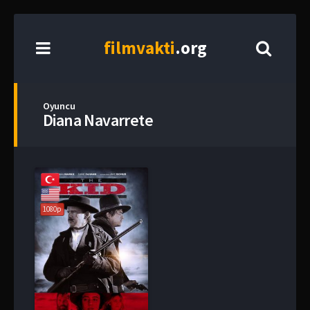
film
vakti
.org
Oyuncu
Diana Navarrete
1080p