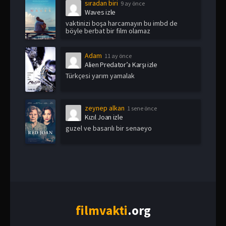
sıradan biri
9 ay önce
Waves izle
vaktinizi boşa harcamayın bu imbd de
böyle berbat bir film olamaz
Adam
11 ay önce
Alien Predator’a Karşı izle
Türkçesi yarım yamalak
zeynep alkan
1 sene önce
Kızıl Joan izle
guzel ve basarılı bir senaeyo
film
vakti
.org