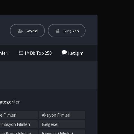
Kaydol
Giriş Yap
mleri
IMDb Top 250
İletişim
ategoriler
le Filmleri
Aksiyon Filmleri
imasyon Filmleri
Belgesel
lim Kurgu Filmleri
Biyografi Filmleri