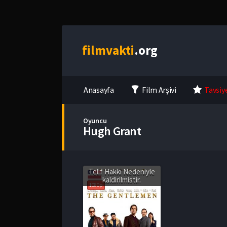
film
vakti
.org
Anasayfa
Film Arşivi
Tavsiy
Oyuncu
Hugh Grant
Telif Hakkı Nedeniyle
kaldirilmistir.
1080p