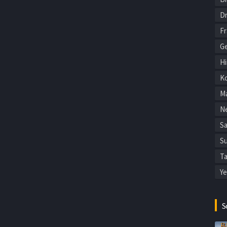
Dr
F
Ge
Hi
Ko
Ma
Ne
Sa
Su
Ta
Ye
S