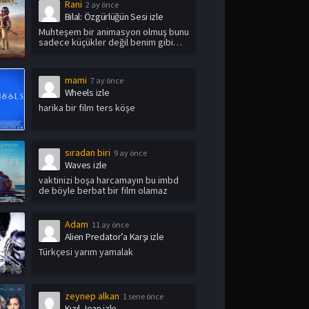
Rani
2 ay önce
Bilal: Özgürlüğün Sesi izle
Muhteşem bir animasyon olmuş bunu
sadece küçükler değil benim gibi
yetişkin i...
mami
7 ay önce
Wheels izle
harika bir film ters köşe
sıradan biri
9 ay önce
Waves izle
vaktinizi boşa harcamayın bu imbd
de böyle berbat bir film olamaz
Adam
11 ay önce
Alien Predator’a Karşı izle
Türkçesi yarım yamalak
zeynep alkan
1 sene önce
Kızıl Joan izle