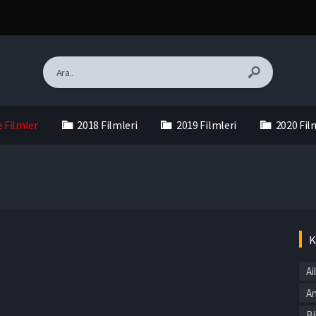
e Filmler
2018 Filmleri
2019 Filmleri
2020 Fil
K
Ai
An
Bi