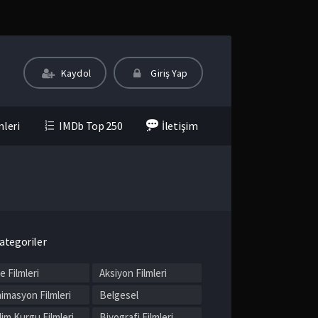
Kaydol
Giriş Yap
mleri
IMDb Top 250
İletişim
ategoriler
le Filmleri
Aksiyon Filmleri
imasyon Filmleri
Belgesel
lim Kurgu Filmleri
Biyografi Filmleri