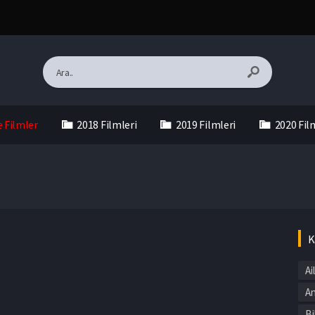
e Filmler
2018 Filmleri
2019 Filmleri
2020 Fil
K
Ai
An
Bi