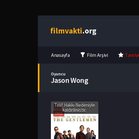
film
vakti
.org
Anasayfa
Film Arşivi
Tavsiy
Oyuncu
Jason Wong
Telif Hakkı Nedeniyle
kaldirilmistir.
1080p