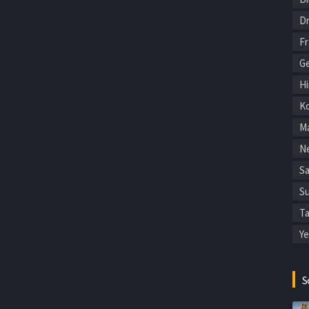
Dr
F
Ge
Hi
Ko
Ma
Ne
Sa
Su
Ta
Ye
S