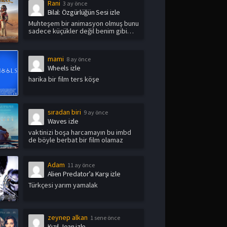
Rani
3 ay önce
Bilal: Özgürlüğün Sesi izle
Muhteşem bir animasyon olmuş bunu
sadece küçükler değil benim gibi
yetişkin i...
mami
8 ay önce
Wheels izle
harika bir film ters köşe
sıradan biri
9 ay önce
Waves izle
vaktinizi boşa harcamayın bu imbd
de böyle berbat bir film olamaz
Adam
11 ay önce
Alien Predator’a Karşı izle
Türkçesi yarım yamalak
zeynep alkan
1 sene önce
Kızıl Joan izle