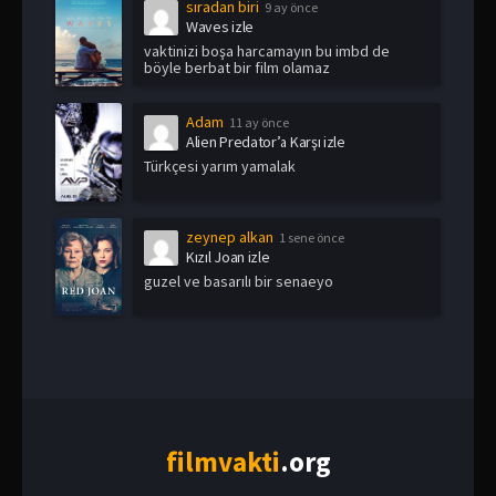
sıradan biri
9 ay önce
Waves izle
vaktinizi boşa harcamayın bu imbd de
böyle berbat bir film olamaz
Adam
11 ay önce
Alien Predator’a Karşı izle
Türkçesi yarım yamalak
zeynep alkan
1 sene önce
Kızıl Joan izle
guzel ve basarılı bir senaeyo
film
vakti
.org