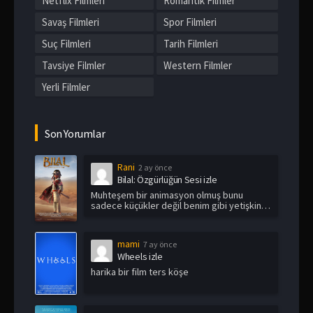
Netflix Filmleri
Romantik Filmler
Savaş Filmleri
Spor Filmleri
Suç Filmleri
Tarih Filmleri
Tavsiye Filmler
Western Filmler
Yerli Filmler
Son Yorumlar
Rani
2 ay önce
Bilal: Özgürlüğün Sesi izle
Muhteşem bir animasyon olmuş bunu
sadece küçükler değil benim gibi yetişkin
i...
mami
7 ay önce
Wheels izle
harika bir film ters köşe