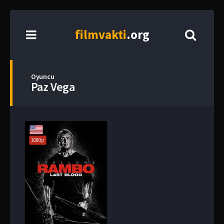
film
vakti
.org
Oyuncu
Paz Vega
1080p