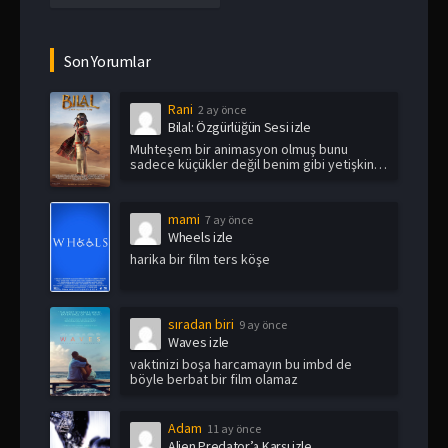
Son Yorumlar
Rani
2 ay önce
Bilal: Özgürlüğün Sesi izle
Muhteşem bir animasyon olmuş bunu
sadece küçükler değil benim gibi yetişkin
i...
mami
7 ay önce
Wheels izle
harika bir film ters köşe
sıradan biri
9 ay önce
Waves izle
vaktinizi boşa harcamayın bu imbd de
böyle berbat bir film olamaz
Adam
11 ay önce
Alien Predator’a Karşı izle