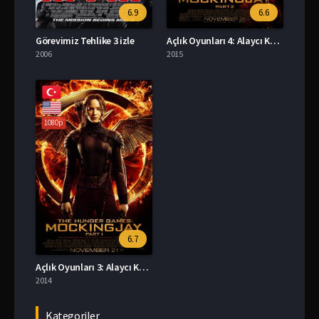
6.9
6.6
Görevimiz Tehlike 3 izle
Açlık Oyunları 4: Alaycı Kuş – Bölüm 2 izle
2006
2015
1080p
6.7
Açlık Oyunları 3: Alaycı Kuş – Bölüm 1 izle
2014
Kategoriler