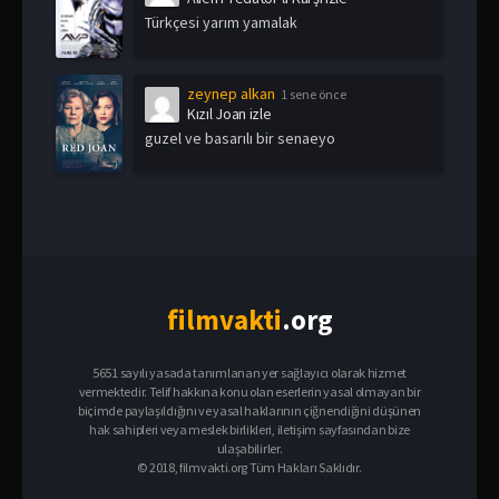
Türkçesi yarım yamalak
zeynep alkan
1 sene önce
Kızıl Joan izle
guzel ve basarılı bir senaeyo
film
vakti
.org
5651 sayılı yasada tanımlanan yer sağlayıcı olarak hizmet
vermektedir. Telif hakkına konu olan eserlerin yasal olmayan bir
biçimde paylaşıldığını ve yasal haklarının çiğnendiğini düşünen
hak sahipleri veya meslek birlikleri, iletişim sayfasından bize
ulaşabilirler.
© 2018, filmvakti.org Tüm Hakları Saklıdır.