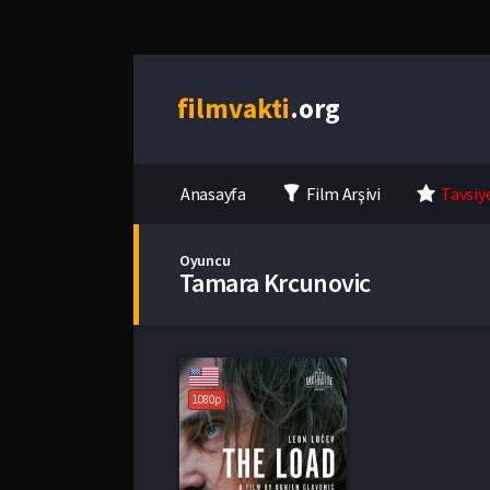
film
vakti
.org
Anasayfa
Film Arşivi
Tavsiy
Oyuncu
Tamara Krcunovic
1080p