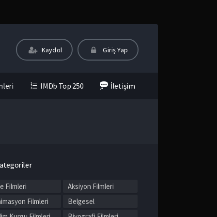
Kaydol
Giriş Yap
mleri
IMDb Top 250
İletişim
ategoriler
le Filmleri
Aksiyon Filmleri
imasyon Filmleri
Belgesel
lim Kurgu Filmleri
Biyografi Filmleri