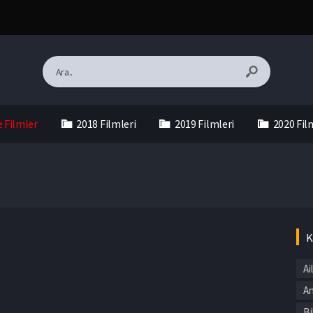
e Filmler
2018 Filmleri
2019 Filmleri
2020 Fil
K
Ai
An
Bi