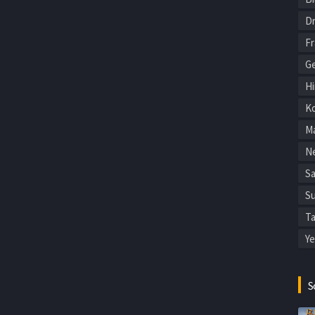
Dr
F
Ge
Hi
Ko
Ma
Ne
Sa
Su
Ta
Ye
S