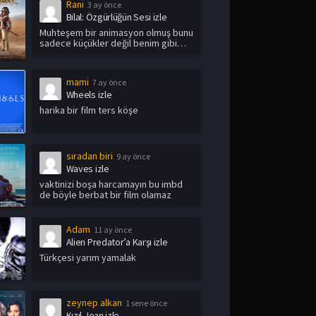
Rani
3 ay önce
Bilal: Özgürlüğün Sesi izle
Muhteşem bir animasyon olmuş bunu
sadece küçükler değil benim gibi
yetişkin i...
mami
7 ay önce
Wheels izle
harika bir film ters köşe
sıradan biri
9 ay önce
Waves izle
vaktinizi boşa harcamayın bu imbd
de böyle berbat bir film olamaz
Adam
11 ay önce
Alien Predator’a Karşı izle
Türkçesi yarım yamalak
zeynep alkan
1 sene önce
Kızıl Joan izle