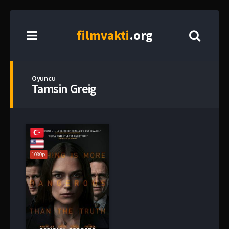
film
vakti
.org
Oyuncu
Tamsin Greig
1080p