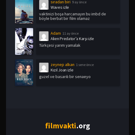
sıradan biri
9 ay önce
Waves izle
vaktinizi boşa harcamayın bu imbd de
böyle berbat bir film olamaz
Adam
11 ay önce
Alien Predator’a Karşı izle
Türkçesi yarım yamalak
zeynep alkan
1 sene önce
Kızıl Joan izle
guzel ve basarılı bir senaeyo
film
vakti
.org