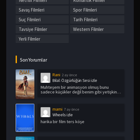
Netflix Filmleri
Romantik Filmler
Savaş Filmleri
Spor Filmleri
Suç Filmleri
Tarih Filmleri
Tavsiye Filmler
Western Filmler
Yerli Filmler
Son Yorumlar
Rani
2 ay önce
Bilal: Özgürlüğün Sesi izle
Muhteşem bir animasyon olmuş bunu
sadece küçükler değil benim gibi yetişkin
i...
mami
7 ay önce
Wheels izle
harika bir film ters köşe