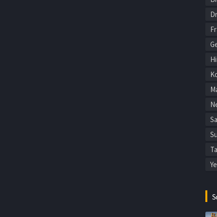
Dr
F
Ge
Hi
Ko
Ma
Ne
Sa
Su
Ta
Ye
S