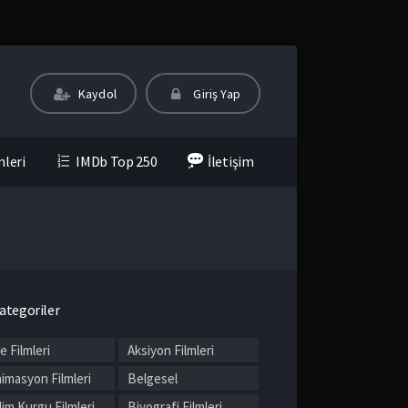
Kaydol
Giriş Yap
mleri
IMDb Top 250
İletişim
ategoriler
le Filmleri
Aksiyon Filmleri
imasyon Filmleri
Belgesel
lim Kurgu Filmleri
Biyografi Filmleri