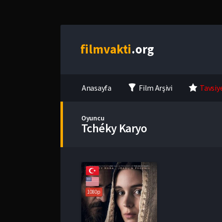
film
vakti
.org
Anasayfa
Film Arşivi
Tavsiy
Oyuncu
Tchéky Karyo
1080p