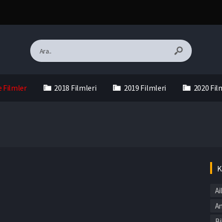
e Filmler
2018 Filmleri
2019 Filmleri
2020 Fil
K
Ai
An
Bi