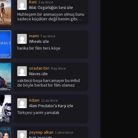
Rani
3 ay önce
Bilal: Özgürlüğün Sesi izle
Muhteşem bir animasyon olmuş bunu
sadece küçükler değil benim gibi
yetişkin i...
mami
7 ay önce
Wheels izle
harika bir film ters köşe
sıradan biri
9 ay önce
Waves izle
vaktinizi boşa harcamayın bu imbd
de böyle berbat bir film olamaz
Adam
11 ay önce
Alien Predator’a Karşı izle
Türkçesi yarım yamalak
zeynep alkan
1 sene önce
Kızıl Joan izle