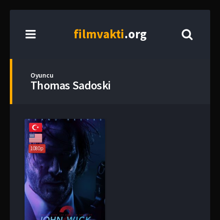
film
vakti
.org
Oyuncu
Thomas Sadoski
1080p