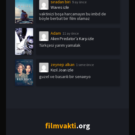
sıradan biri
9 ay önce
Waves izle
vaktinizi boşa harcamayın bu imbd de
böyle berbat bir film olamaz
Adam
11 ay önce
Alien Predator’a Karşı izle
Türkçesi yarım yamalak
zeynep alkan
1 sene önce
Kızıl Joan izle
guzel ve basarılı bir senaeyo
film
vakti
.org