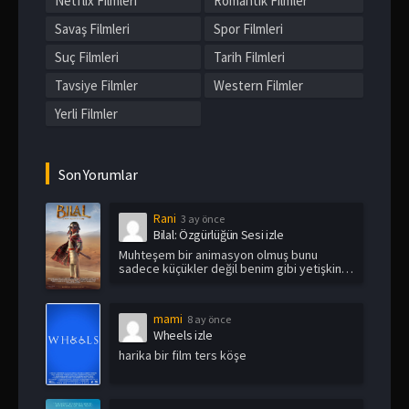
Netflix Filmleri
Romantik Filmler
Savaş Filmleri
Spor Filmleri
Suç Filmleri
Tarih Filmleri
Tavsiye Filmler
Western Filmler
Yerli Filmler
Son Yorumlar
Rani
3 ay önce
Bilal: Özgürlüğün Sesi izle
Muhteşem bir animasyon olmuş bunu
sadece küçükler değil benim gibi yetişkin
i...
mami
8 ay önce
Wheels izle
harika bir film ters köşe