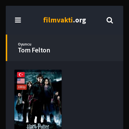
film
vakti
.org
Oyuncu
Tom Felton
1080p