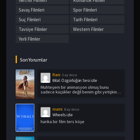
Netflix Filmleri
Romantik Filmler
Savaş Filmleri
Spor Filmleri
Suç Filmleri
Tarih Filmleri
Tavsiye Filmler
Western Filmler
Yerli Filmler
Son Yorumlar
Rani
3 ay önce
Bilal: Özgürlüğün Sesi izle
Muhteşem bir animasyon olmuş bunu
sadece küçükler değil benim gibi yetişkin
i...
mami
8 ay önce
Wheels izle
harika bir film ters köşe