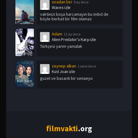
sıradan biri
9 ay önce
Waves izle
vaktinizi boşa harcamayın bu imbd de
böyle berbat bir film olamaz
Adam
11 ay önce
Alien Predator’a Karşı izle
Türkçesi yarım yamalak
zeynep alkan
1 sene önce
Kızıl Joan izle
guzel ve basarılı bir senaeyo
film
vakti
.org