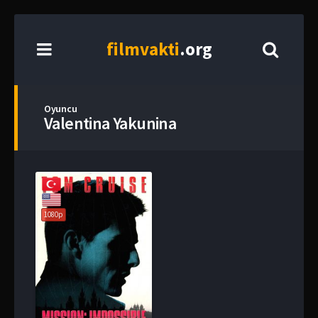
film
vakti
.org
Oyuncu
Valentina Yakunina
1080p