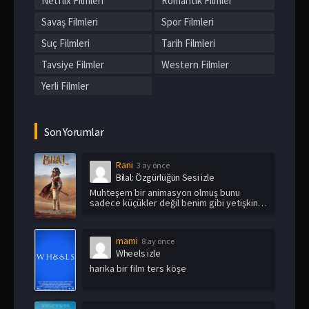
Netflix Filmleri
Romantik Filmler
Savaş Filmleri
Spor Filmleri
Suç Filmleri
Tarih Filmleri
Tavsiye Filmler
Western Filmler
Yerli Filmler
Son Yorumlar
Rani
3 ay önce
Bilal: Özgürlüğün Sesi izle
Muhteşem bir animasyon olmuş bunu
sadece küçükler değil benim gibi yetişkin
i...
mami
8 ay önce
Wheels izle
harika bir film ters köşe