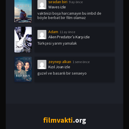
sıradan biri
9 ay önce
Waves izle
vaktinizi boşa harcamayın bu imbd de
böyle berbat bir film olamaz
Adam
11 ay önce
Alien Predator’a Karşı izle
Türkçesi yarım yamalak
zeynep alkan
1 sene önce
Kızıl Joan izle
guzel ve basarılı bir senaeyo
film
vakti
.org