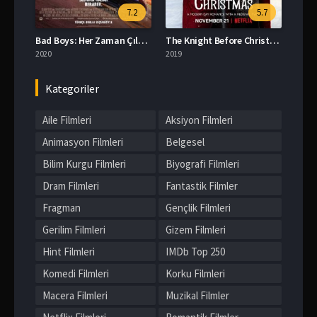
7.2
5.7
Bad Boys: Her Zaman Çılgın izle
The Knight Before Christmas izle
2020
2019
Kategoriler
Aile Filmleri
Aksiyon Filmleri
Animasyon Filmleri
Belgesel
Bilim Kurgu Filmleri
Biyografi Filmleri
Dram Filmleri
Fantastik Filmler
Fragman
Gençlik Filmleri
Gerilim Filmleri
Gizem Filmleri
Hint Filmleri
IMDb Top 250
Komedi Filmleri
Korku Filmleri
Macera Filmleri
Muzikal Filmler