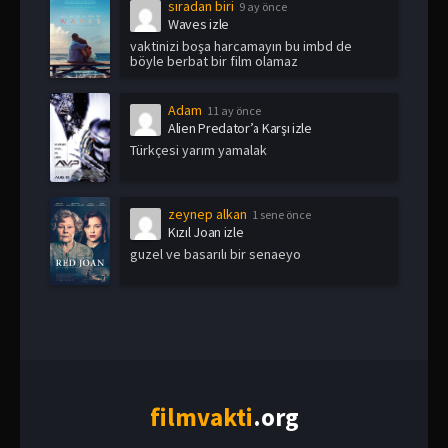
sıradan biri
9 ay önce
Waves izle
vaktinizi boşa harcamayın bu imbd de
böyle berbat bir film olamaz
Adam
11 ay önce
Alien Predator’a Karşı izle
Türkçesi yarım yamalak
zeynep alkan
1 sene önce
Kızıl Joan izle
guzel ve basarılı bir senaeyo
film
vakti
.org