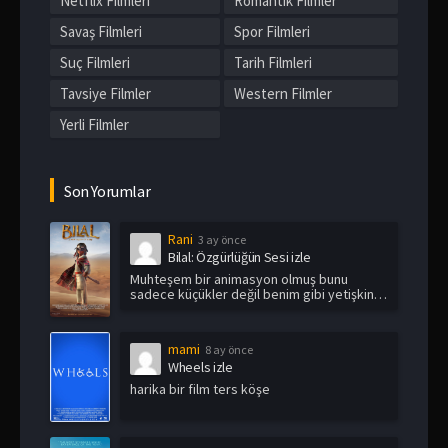
Netflix Filmleri
Romantik Filmler
Savaş Filmleri
Spor Filmleri
Suç Filmleri
Tarih Filmleri
Tavsiye Filmler
Western Filmler
Yerli Filmler
Son Yorumlar
Rani
3 ay önce
Bilal: Özgürlüğün Sesi izle
Muhteşem bir animasyon olmuş bunu
sadece küçükler değil benim gibi yetişkin
i...
mami
8 ay önce
Wheels izle
harika bir film ters köşe