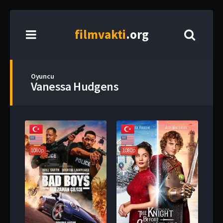
film
vakti
.org
Oyuncu
Vanessa Hudgens
1080p
1080p