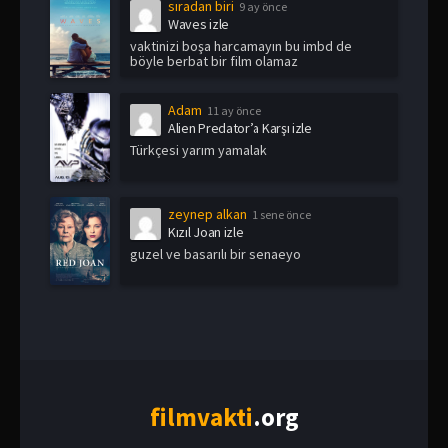
sıradan biri
9 ay önce
Waves izle
vaktinizi boşa harcamayın bu imbd de
böyle berbat bir film olamaz
Adam
11 ay önce
Alien Predator’a Karşı izle
Türkçesi yarım yamalak
zeynep alkan
1 sene önce
Kızıl Joan izle
guzel ve basarılı bir senaeyo
film
vakti
.org