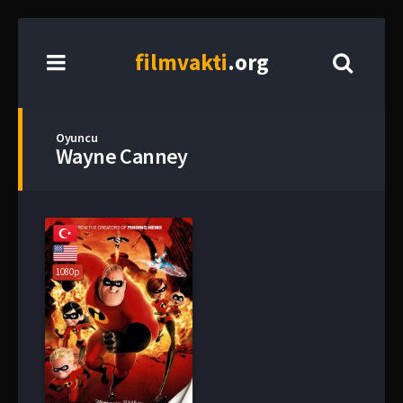
film
vakti
.org
Oyuncu
Wayne Canney
1080p