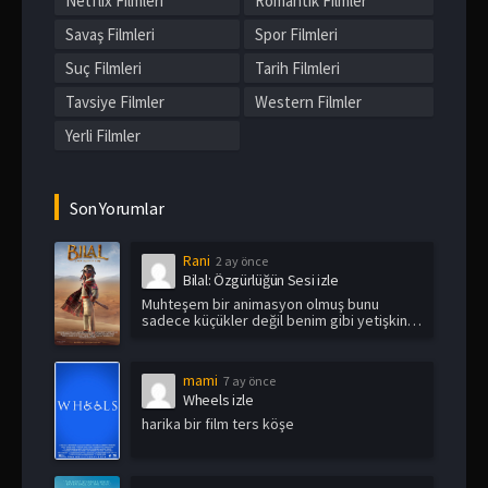
Netflix Filmleri
Romantik Filmler
Savaş Filmleri
Spor Filmleri
Suç Filmleri
Tarih Filmleri
Tavsiye Filmler
Western Filmler
Yerli Filmler
Son Yorumlar
Rani
2 ay önce
Bilal: Özgürlüğün Sesi izle
Muhteşem bir animasyon olmuş bunu
sadece küçükler değil benim gibi yetişkin
i...
mami
7 ay önce
Wheels izle
harika bir film ters köşe