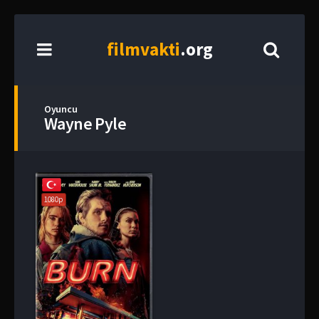
film
vakti
.org
Oyuncu
Wayne Pyle
1080p