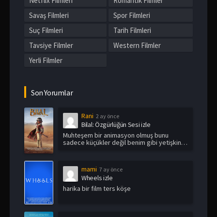
Netflix Filmleri
Romantik Filmler
Savaş Filmleri
Spor Filmleri
Suç Filmleri
Tarih Filmleri
Tavsiye Filmler
Western Filmler
Yerli Filmler
Son Yorumlar
Rani
2 ay önce
Bilal: Özgürlüğün Sesi izle
Muhteşem bir animasyon olmuş bunu
sadece küçükler değil benim gibi yetişkin
i...
mami
7 ay önce
Wheels izle
harika bir film ters köşe