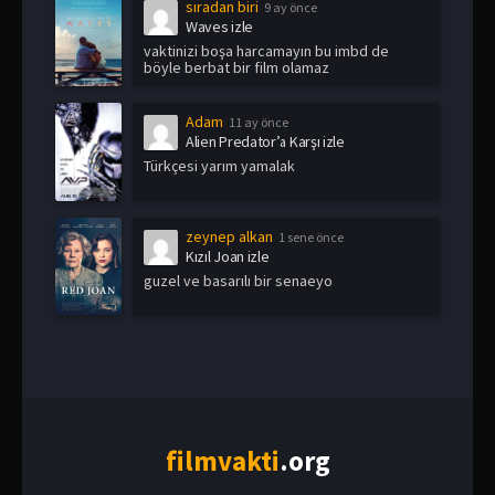
sıradan biri
9 ay önce
Waves izle
vaktinizi boşa harcamayın bu imbd de
böyle berbat bir film olamaz
Adam
11 ay önce
Alien Predator’a Karşı izle
Türkçesi yarım yamalak
zeynep alkan
1 sene önce
Kızıl Joan izle
guzel ve basarılı bir senaeyo
film
vakti
.org