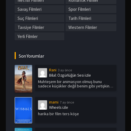
Netflix Filmleri
Romantik Filmler
Savaş Filmleri
Spor Filmleri
Suç Filmleri
Tarih Filmleri
Tavsiye Filmler
Western Filmler
Yerli Filmler
Son Yorumlar
Rani
3 ay önce
Bilal: Özgürlüğün Sesi izle
Muhteşem bir animasyon olmuş bunu
sadece küçükler değil benim gibi yetişkin
i...
mami
7 ay önce
Wheels izle
harika bir film ters köşe