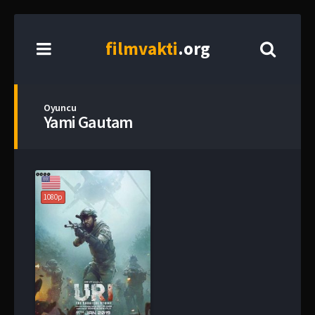
film
vakti
.org
Oyuncu
Yami Gautam
1080p