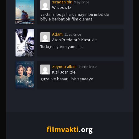
sıradan biri
9 ay önce
Waves izle
vaktinizi boşa harcamayın bu imbd de
böyle berbat bir film olamaz
Adam
11 ay önce
Alien Predator’a Karşı izle
Türkçesi yarım yamalak
zeynep alkan
1 sene önce
Kızıl Joan izle
guzel ve basarılı bir senaeyo
film
vakti
.org