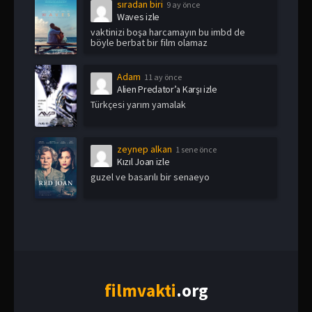
sıradan biri
9 ay önce
Waves izle
vaktinizi boşa harcamayın bu imbd de
böyle berbat bir film olamaz
Adam
11 ay önce
Alien Predator’a Karşı izle
Türkçesi yarım yamalak
zeynep alkan
1 sene önce
Kızıl Joan izle
guzel ve basarılı bir senaeyo
film
vakti
.org