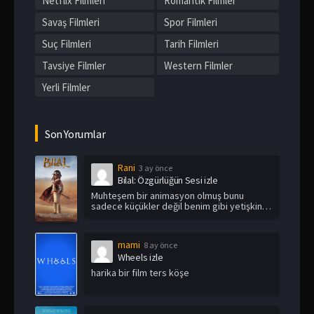
Netflix Filmleri
Romantik Filmler
Savaş Filmleri
Spor Filmleri
Suç Filmleri
Tarih Filmleri
Tavsiye Filmler
Western Filmler
Yerli Filmler
Son Yorumlar
Rani
3 ay önce
Bilal: Özgürlüğün Sesi izle
Muhteşem bir animasyon olmuş bunu
sadece küçükler değil benim gibi yetişkin
i...
mami
8 ay önce
Wheels izle
harika bir film ters köşe