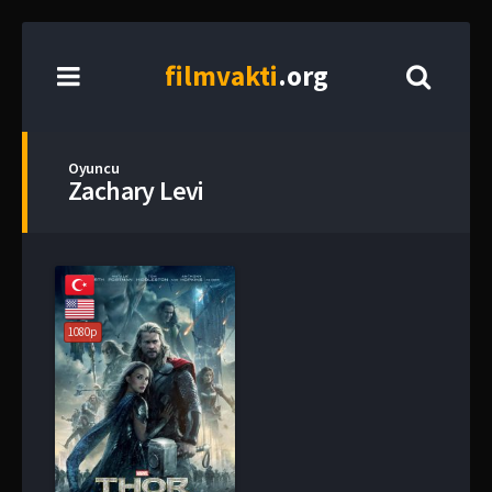
film
vakti
.org
Oyuncu
Zachary Levi
1080p