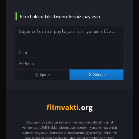
Film hakkındaki düşüncelerinizi paylaşın
Spoiler
Gönder
film
vakti
.org
5651 sayılı yasada tanımlanan yer sağlayıcı olarak hizmet
vermektedir. Telif hakkına konu olan eserlerin yasal olmayan bir
biçimde paylaşıldığını ve yasal haklarının çiğnendiğini düşünen
hak sahipleri veya meslek birlikleri, iletişim sayfasından bize