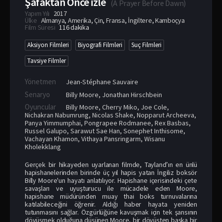
Şafaktan Önce izle
(
A Prayer Before Dawn
)
Yapım Yılı
2017
Ülke
Almanya
,
Amerika
,
Çin
,
Fransa
,
İngiltere
,
Kamboçya
Film Süresi
116 dakika
Aksiyon Filmleri
Biyografi Filmleri
Suç Filmleri
Tavsiye Filmler
Yönetmen
Jean-Stéphane Sauvaire
Senaryo
Billy Moore, Jonathan Hirschbein
Oyuncular
Billy Moore
,
Cherry Miko
,
Joe Cole
,
Nichakran Nabumrung
,
Nicolas Shake
,
Nopparut Archeeva
,
Panya Yimmumphai
,
Pongrapee Rodmanee
,
Rex Basbas
,
Russel Galupo
,
Sarawut Sae Han
,
Sonephet Inthisome
,
Vachayan Khamon
,
Vithaya Pansringarm
,
Wisanu
Kholekklang
Gerçek bir hikayeden uyarlanan filmde, Tayland’ın en ünlü
hapishanelerinden birinde üç yıl hapis yatan İngiliz boksör
Billy Moore'un hayatı anlatılıyor. Hapishane içerisindeki çete
savaşları ve uyuşturucu ile mücadele eden Moore,
hapishane müdüründen muay thai boks turnuvalarına
katılabileceğini öğrenir. Aldığı haber hayata yeniden
tutunmasını sağlar. Özgürlüğüne kavuşmak için tek şansının
dövüşmek olduğuna düşünen Moore, bir dövüşten başka bir