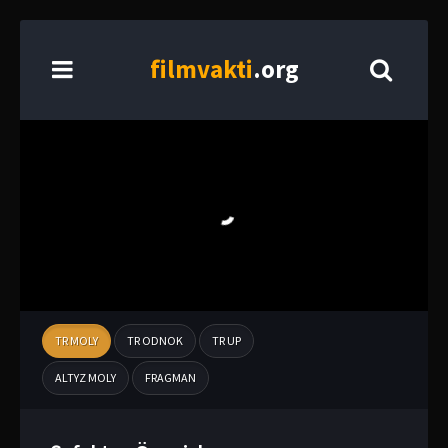
film
vakti
.org
TR MOLY
TR ODNOK
TR UP
ALTYZ MOLY
FRAGMAN