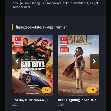
dövüşe savrulacağı bir maceraya atılır. filmvakti.org keyifli
seyirler diler.
İlginizi çekebilecek diğer filmler
108
1080p
1080p
.9
7.2
7.9
le
Bad Boys: Her Zaman Çılgın izle
Bilal: Özgürlüğün Sesi izle
2020
2015
2019