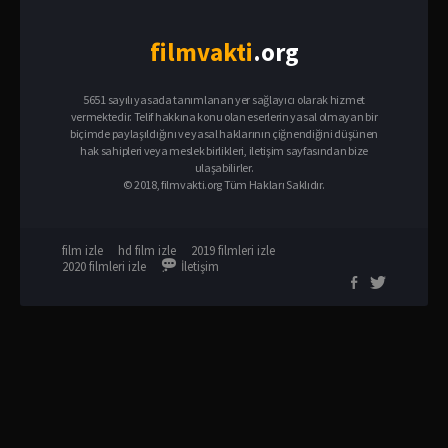
film
vakti
.org
5651 sayılı yasada tanımlanan yer sağlayıcı olarak hizmet
vermektedir. Telif hakkına konu olan eserlerin yasal olmayan bir
biçimde paylaşıldığını ve yasal haklarının çiğnendiğini düşünen
hak sahipleri veya meslek birlikleri, iletişim sayfasından bize
ulaşabilirler.
© 2018, filmvakti.org Tüm Hakları Saklıdır.
film izle
hd film izle
2019 filmleri izle
2020 filmleri izle
İletişim